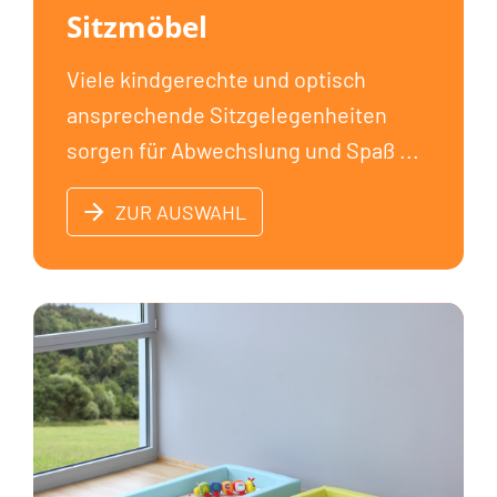
Sitzmöbel
Viele kindgerechte und optisch
ansprechende Sitzgelegenheiten
sorgen für Abwechslung und Spaß ...
ZUR AUSWAHL