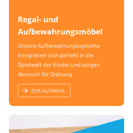
Regal- und
Aufbewahrungsmöbel
Unsere Aufbewahrungssysteme
integrieren sich perfekt in die
Spielwelt der Kinder und sorgen
dennoch für Ordnung.
ZUR AUSWAHL